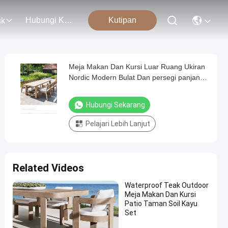
Hubungi Kami
Kutipan
uk
Meja Makan Dan Kursi Luar Ruang Ukiran
Nordic Modern Bulat Dan persegi panjang
Kayu jati Untuk 10 Orang
Hubungi Sekarang
Pelajari Lebih Lanjut
Related Videos
Waterproof Teak Outdoor
Meja Makan Dan Kursi
Patio Taman Soil Kayu
Set