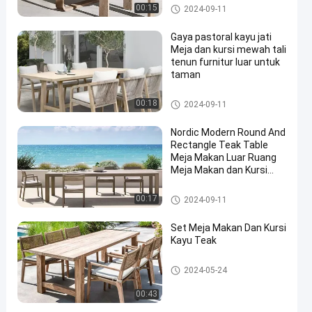
Teak Wood Table And Chair
00:15
2024-09-11
Gaya pastoral kayu jati
Meja dan kursi mewah tali
tenun furnitur luar untuk
taman
Teak Wood Table And Chair
00:18
2024-09-11
Nordic Modern Round And
Rectangle Teak Table
Meja Makan Luar Ruang
Meja Makan dan Kursi
untuk 10 orang
Teak Wood Table And Chair
00:17
2024-09-11
Set Meja Makan Dan Kursi
Kayu Teak
Teak Wood Table And Chair
2024-05-24
00:43