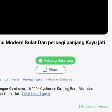
c Modern Bulat Dan persegi panjang Kayu jati
Hubungi Sekarang
Share
man dan kursi
#
meja makan kafe dan kursi set
angan Kursi kayu jati 2024 Cyclamen Katalog Baru-Meja dan
 item nilai...
Lihat Lebih Lanjut
Leave a message