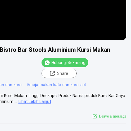
Bistro Bar Stools Aluminium Kursi Makan
Hubungi Sekarang
Share
man dan kursi
#
meja makan kafe dan kursi set
m Kursi Makan Tinggi Deskripsi Produk Nama produk Kursi Bar Gaya
inium ...
Lihat Lebih Lanjut
Leave a message