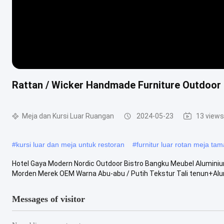
Rattan / Wicker Handmade Furniture Outdoor 
Meja dan Kursi Luar Ruangan
2024-05-23
13 views
#
kursi luar dan meja untuk restoran
#
furnitur luar rotan meja ta
Hotel Gaya Modern Nordic Outdoor Bistro Bangku Meubel Aluminiu
Morden Merek OEM Warna Abu-abu / Putih Tekstur Tali tenun+Alum
Messages of visitor