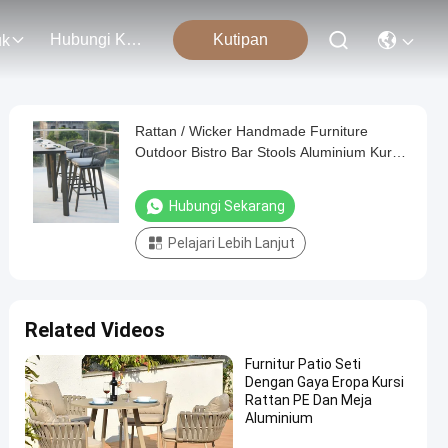
Hubungi Kami
Kutipan
uk
Rattan / Wicker Handmade Furniture
Outdoor Bistro Bar Stools Aluminium Kursi
Makan
Hubungi Sekarang
Pelajari Lebih Lanjut
Related Videos
Furnitur Patio Seti
Dengan Gaya Eropa Kursi
Rattan PE Dan Meja
Aluminium