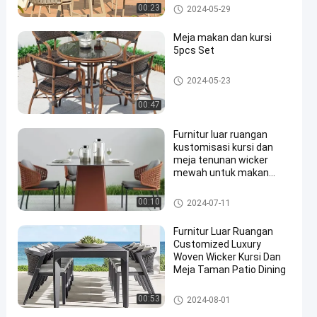
Rattan Table And Chair
00:23
2024-05-29
Meja makan dan kursi
5pcs Set
Rattan Table And Chair
2024-05-23
00:47
Furnitur luar ruangan
kustomisasi kursi dan
meja tenunan wicker
mewah untuk makan
halaman taman
Rattan Table And Chair
00:10
2024-07-11
Furnitur Luar Ruangan
Customized Luxury
Woven Wicker Kursi Dan
Meja Taman Patio Dining
Rattan Table And Chair
00:53
2024-08-01