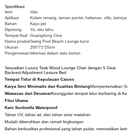
Spesifikasi
item
nilai
Aplikasi
Kolam renang, taman pantai, halaman, villa, lainnya
Bahan
Kayu jati
Dipotong
Ya, aku tahu.
Tempat Asal
Guangdong Cina
Nama produk
Swing Pool Beach Lounge kursi
Ukuran
205*71*25cm
Pengemasan
dikemas dalam satu karton
Sesuaikan Luxury Teak Wood Lounge Chair dengan 5 Gear
Backrest Adjustment Lesiure Bed
Tempat Tidur di Kepulauan Caicos
Karya Seni Minimalis dan Kualitas Bintang
Memperkenalkan Sofa T
Wawasan dari Desainer
Keunggulan tempat tidur berbaring di Kep
Fitur Utama

Kain Sunbrella Waterproof
Tahan UV, tahan air, dan tahan sinar matahari 

Mudah dibersihkan dan ramah lingkungan 

Bahan berkualitas profesional yang tahan pudar, memastikan keind