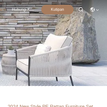
Hubungi Kami
Kutipan
uk
2024 New Style PE Rattan Furniture Set