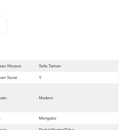
aan Khusus:
Sofa Taman
an Surat:
Y
ain:
Modern
:
Mengatur
aan:
Duduk/Santai/Tidur