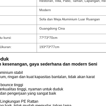
Restoran, Villa, Patio, Taman, Lapangan, Re
Modern
Sofa dan Meja Aluminium Luar Ruangan
Guangdong Cina
u kursi:
77*73*70cm
 Ukuran:
193*73*77cm
oduk
h kesenangan, gaya sederhana dan modern Seni
uminium stabil
um, ringan dan kuat kapasitas bantalan, tidak akan karat
 bounce tinggi
rkualitas tinggi, nyaman untuk duduk
 dan pengerjaan yang sangat baik
 Lingkungan PE Rattan
yang baik, tidak mudah memudar, tahan lama