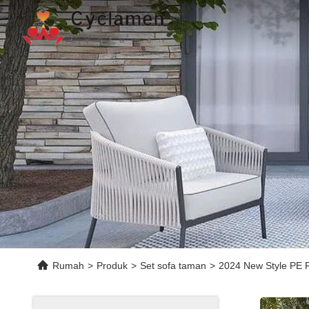
Rumah
>
Produk
>
Set sofa taman
>
2024 New Style PE R