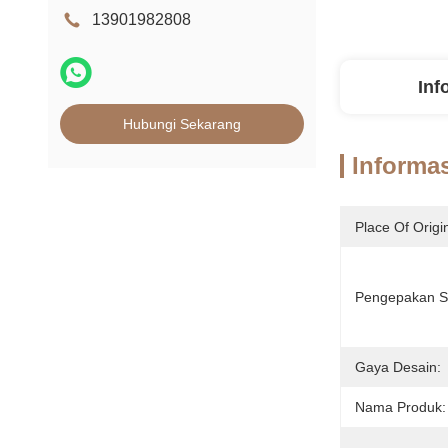
13901982808
Inf
Hubungi Sekarang
Informas
Place Of Origi
Pengepakan S
Gaya Desain:
Nama Produk: