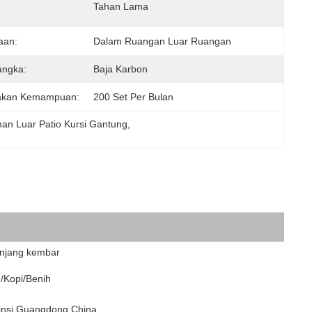
Tahan Lama
aan:
Dalam Ruangan Luar Ruangan
angka:
Baja Karbon
akan Kemampuan:
200 Set Per Bulan
an Luar Patio Kursi Gantung
, 
njang kembar
h/Kopi/Benih
insi Guangdong,China