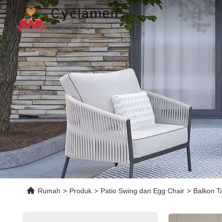
Rumah
>
Produk
>
Patio Swing dan Egg Chair
>
Balkon T