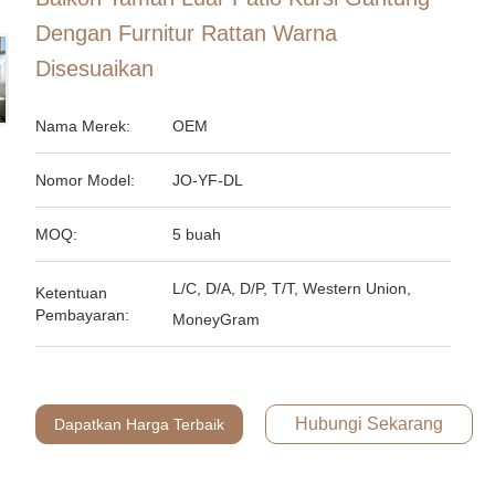
Dengan Furnitur Rattan Warna
Disesuaikan
Nama Merek:
OEM
Nomor Model:
JO-YF-DL
MOQ:
5 buah
L/C, D/A, D/P, T/T, Western Union,
Ketentuan
Pembayaran:
MoneyGram
Hubungi Sekarang
Dapatkan Harga Terbaik