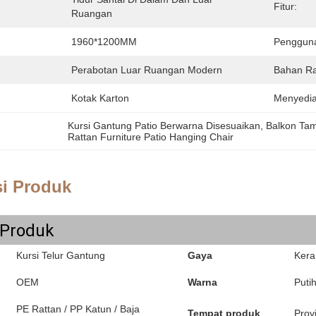
Fitur:
Ruangan
1960*1200MM
Penggun
Perabotan Luar Ruangan Modern
Bahan R
Kotak Karton
Menyedi
Kursi Gantung Patio Berwarna Disesuaikan
, 
Balkon Tam
Rattan Furniture Patio Hanging Chair
si Produk
 Produk
Kursi Telur Gantung
Gaya
Kera
OEM
Warna
Puti
PE Rattan / PP Katun / Baja
Tempat produk
Prov