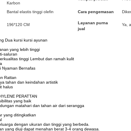
Karbon
Bantal elastis tinggi olefin
Cara pengemasan
Dike
Layanan purna
196*120 CM
Ya, 
jual
g Dua kursi kursi ayunan
nan yang lebih tinggi
ti-saluran
erkualitas tinggi Lembut dan ramah kulit
ja
i Nyaman Bernafas
un Rattan
a tahan dan keindahan artistik
it halus
HYLENE PERATTAN
bilitas yang baik
indungan matahari dan tahan air dari serangga
r yang ditingkatkan
l
eluarga dengan ukuran dan tinggi yang berbeda.
an yang diuji dapat menahan berat 3-4 orang dewasa.