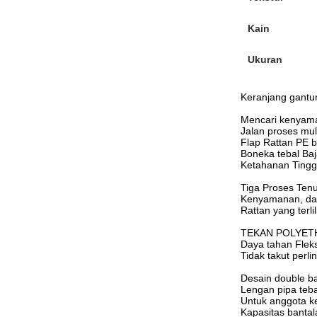
Kain
Ukuran
Keranjang gantun
Mencari kenyama
Jalan proses mul
Flap Rattan PE b
Boneka tebal Ba
Ketahanan Tingg
Tiga Proses Ten
Kenyamanan, day
Rattan yang terlil
TEKAN POLYET
Daya tahan Fleksi
Tidak takut perl
Desain double ba
Lengan pipa teba
Untuk anggota k
Kapasitas bantal