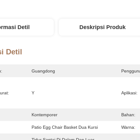
ormasi Detil
Deskripsi Produk
i Detil
n:
Guangdong
Penggun
urat:
Y
Aplikasi:
Kontemporer
Bahan:
Patio Egg Chair Basket Dua Kursi
Warna:
Tidur Santai Di Dalam Dan Luar 