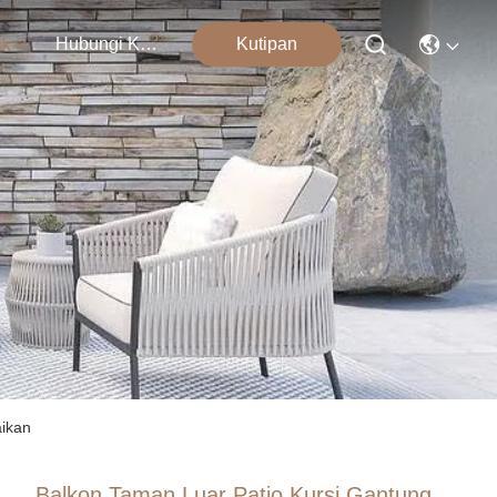
Hubungi Kami
Kutipan
uk
aikan
Balkon Taman Luar Patio Kursi Gantung